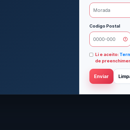
Codigo Postal
Li e aceito:
Term
de preenchimen
Enviar
Limp