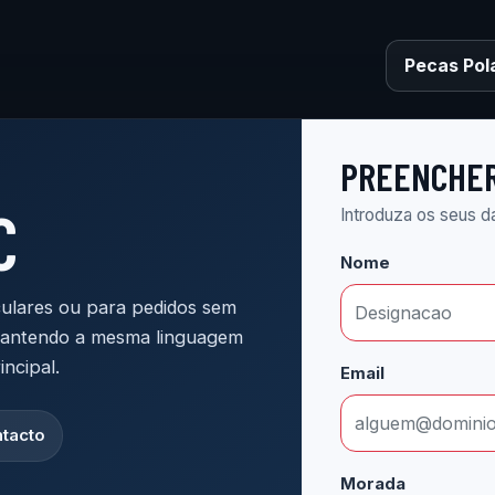
Pecas Pol
PREENCHE
C
Introduza os seus d
Nome
culares ou para pedidos sem
mantendo a mesma linguagem
incipal.
Email
tacto
Morada