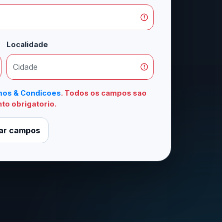
Localidade
os & Condicoes
. Todos os campos sao
to obrigatorio.
ar campos